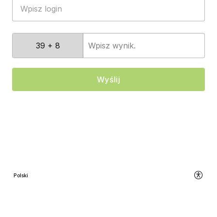
Wpisz
39 + 8
wynik.
Wyślij
Zmień
Polski
język